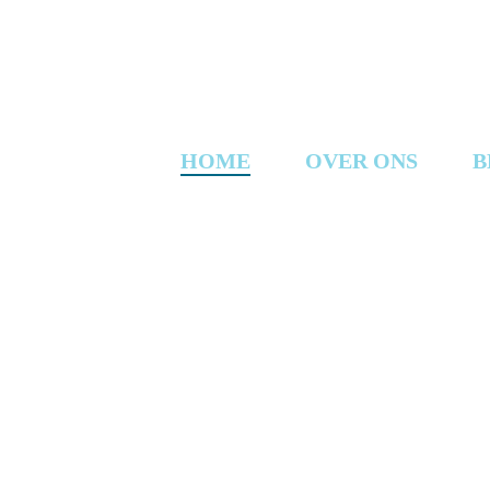
Skip
to
main
content
HOME
OVER ONS
B