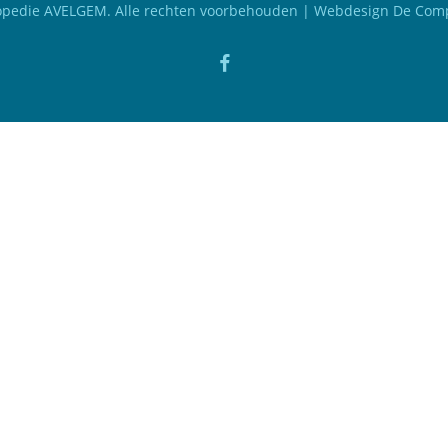
opedie AVELGEM. Alle rechten voorbehouden | Webdesign
De Comp
facebook
Wie zijn wij!
Inge Platteau
Axana Waelkens
Marjolein Sarrazin
3 logopedisten – 1 praktijk & gedeelde visie
Inge Platteau startte de praktijk in 1999. Wat begon als ee
van logopedisten, met een gedeelde passie voor zorg en c