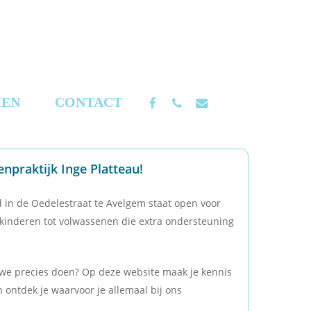
FACEBOOK
PHONE
EMAIL
IEN
CONTACT
npraktijk Inge Platteau!
d in de Oedelestraat te Avelgem staat open voor
n kinderen tot volwassenen die extra ondersteuning
we precies doen? Op deze website maak je kennis
 ontdek je waarvoor je allemaal bij ons